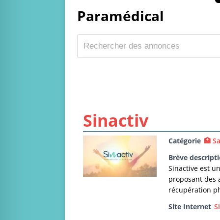
Paramédical
Sinactiv
Catégorie
🏥 S
Brève descript
Sinactive est u
proposant des a
récupération p
Site Internet
S