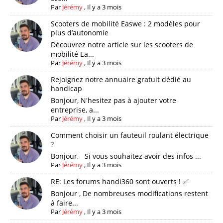
Par
Jérémy
,
Il y a 3 mois
Scooters de mobilité Easwe : 2 modèles pour
plus d’autonomie
Découvrez notre article sur les scooters de
mobilité Ea...
Par
Jérémy
,
Il y a 3 mois
Rejoignez notre annuaire gratuit dédié au
handicap
Bonjour, N'hesitez pas à ajouter votre
entreprise, a...
Par
Jérémy
,
Il y a 3 mois
Comment choisir un fauteuil roulant électrique
?
Bonjour, Si vous souhaitez avoir des infos ...
Par
Jérémy
,
Il y a 3 mois
RE: Les forums handi360 sont ouverts ! ✅
Bonjour , De nombreuses modifications restent
à faire...
Par
Jérémy
,
Il y a 3 mois