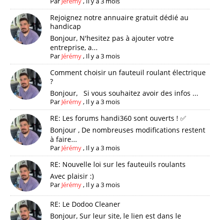
Par
Jérémy
,
Il y a 3 mois
Rejoignez notre annuaire gratuit dédié au
handicap
Bonjour, N'hesitez pas à ajouter votre
entreprise, a...
Par
Jérémy
,
Il y a 3 mois
Comment choisir un fauteuil roulant électrique
?
Bonjour, Si vous souhaitez avoir des infos ...
Par
Jérémy
,
Il y a 3 mois
RE: Les forums handi360 sont ouverts ! ✅
Bonjour , De nombreuses modifications restent
à faire...
Par
Jérémy
,
Il y a 3 mois
RE: Nouvelle loi sur les fauteuils roulants
Avec plaisir :)
Par
Jérémy
,
Il y a 3 mois
RE: Le Dodoo Cleaner
Bonjour, Sur leur site, le lien est dans le