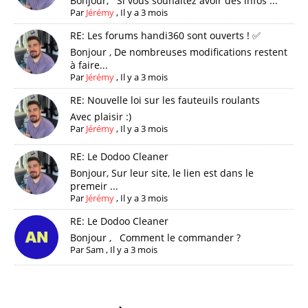
Bonjour, Si vous souhaitez avoir des infos ...
Par
Jérémy
,
Il y a 3 mois
RE: Les forums handi360 sont ouverts ! ✅
Bonjour , De nombreuses modifications restent
à faire...
Par
Jérémy
,
Il y a 3 mois
RE: Nouvelle loi sur les fauteuils roulants
Avec plaisir :)
Par
Jérémy
,
Il y a 3 mois
RE: Le Dodoo Cleaner
Bonjour, Sur leur site, le lien est dans le
premeir ...
Par
Jérémy
,
Il y a 3 mois
RE: Le Dodoo Cleaner
Bonjour , Comment le commander ?
Par
Sam
,
Il y a 3 mois