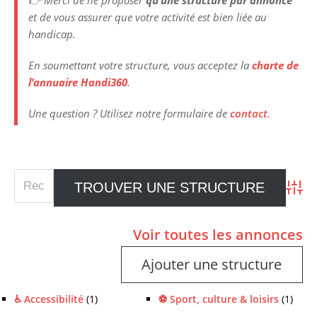
👉 Merci de ne proposer
qu’une structure
par annonce
et de vous assurer que votre activité est bien liée au
handicap.
En soumettant votre structure, vous acceptez la
charte de
l’annuaire Handi360
.
Une question ? Utilisez notre formulaire de
contact
.
Advan
Voir toutes les annonces
Ajouter une structure
♿ Accessibilité
(1)
⚽ Sport, culture & loisirs
(1)