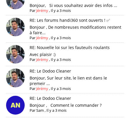
Bonjour, Si vous souhaitez avoir des infos ...
Par
Jérémy
,
Il y a 3 mois
RE: Les forums handi360 sont ouverts ! ✅
Bonjour , De nombreuses modifications restent
à faire...
Par
Jérémy
,
Il y a 3 mois
RE: Nouvelle loi sur les fauteuils roulants
Avec plaisir :)
Par
Jérémy
,
Il y a 3 mois
RE: Le Dodoo Cleaner
Bonjour, Sur leur site, le lien est dans le
premeir ...
Par
Jérémy
,
Il y a 3 mois
RE: Le Dodoo Cleaner
Bonjour , Comment le commander ?
Par
Sam
,
Il y a 3 mois