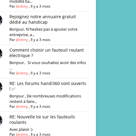
mobilité Ea...
Par
Jérémy
,
Il y a 3 mois
Rejoignez notre annuaire gratuit
dédié au handicap
Bonjour, N'hesitez pas à ajouter votre
entreprise, a...
Par
Jérémy
,
Il y a 3 mois
Comment choisir un fauteuil roulant
électrique ?
Bonjour, Si vous souhaitez avoir des infos
...
Par
Jérémy
,
Il y a 3 mois
RE: Les forums handi360 sont ouverts
! ✅
Bonjour , De nombreuses modifications
restent à faire...
Par
Jérémy
,
Il y a 3 mois
RE: Nouvelle loi sur les fauteuils
roulants
Avec plaisir :)
Par
Jérémy
,
Il y a 3 mois