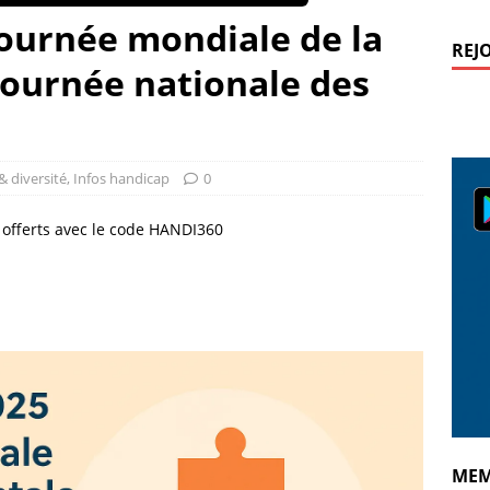
Journée mondiale de la
REJ
Journée nationale des
& diversité
,
Infos handicap
0
€ offerts avec le code HANDI360
MEM