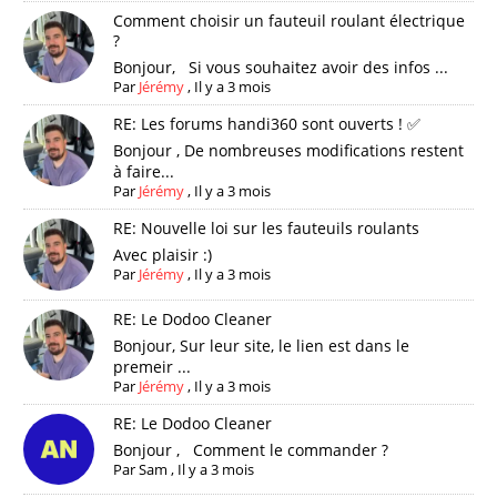
Comment choisir un fauteuil roulant électrique
?
Bonjour, Si vous souhaitez avoir des infos ...
Par
Jérémy
,
Il y a 3 mois
RE: Les forums handi360 sont ouverts ! ✅
Bonjour , De nombreuses modifications restent
à faire...
Par
Jérémy
,
Il y a 3 mois
RE: Nouvelle loi sur les fauteuils roulants
Avec plaisir :)
Par
Jérémy
,
Il y a 3 mois
RE: Le Dodoo Cleaner
Bonjour, Sur leur site, le lien est dans le
premeir ...
Par
Jérémy
,
Il y a 3 mois
RE: Le Dodoo Cleaner
Bonjour , Comment le commander ?
Par
Sam
,
Il y a 3 mois