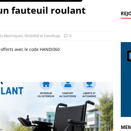
n fauteuil roulant
REJ
ts électriques
,
Mobilité et handicap
0
€ offerts avec le code HANDI360
MEM