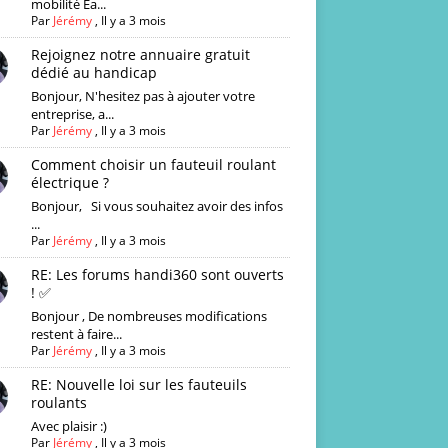
mobilité Ea...
Par
Jérémy
,
Il y a 3 mois
Rejoignez notre annuaire gratuit
dédié au handicap
Bonjour, N'hesitez pas à ajouter votre
entreprise, a...
Par
Jérémy
,
Il y a 3 mois
Comment choisir un fauteuil roulant
électrique ?
Bonjour, Si vous souhaitez avoir des infos
...
Par
Jérémy
,
Il y a 3 mois
RE: Les forums handi360 sont ouverts
! ✅
Bonjour , De nombreuses modifications
restent à faire...
Par
Jérémy
,
Il y a 3 mois
RE: Nouvelle loi sur les fauteuils
roulants
Avec plaisir :)
Par
Jérémy
,
Il y a 3 mois