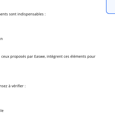
ments sont indispensables :
in
e ceux proposés par
Easwe
, intègrent ces éléments pour
sez à vérifier :
ule