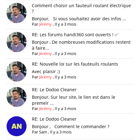
Comment choisir un fauteuil roulant électrique
?
Bonjour, Si vous souhaitez avoir des infos ...
Par
Jérémy
,
Il y a 3 mois
RE: Les forums handi360 sont ouverts ! ✅
Bonjour , De nombreuses modifications restent
à faire...
Par
Jérémy
,
Il y a 3 mois
RE: Nouvelle loi sur les fauteuils roulants
Avec plaisir :)
Par
Jérémy
,
Il y a 3 mois
RE: Le Dodoo Cleaner
Bonjour, Sur leur site, le lien est dans le
premeir ...
Par
Jérémy
,
Il y a 3 mois
RE: Le Dodoo Cleaner
Bonjour , Comment le commander ?
Par
Sam
,
Il y a 3 mois