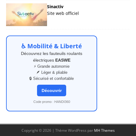
Sinactiv
Site web officiel
♿ Mobilité & Liberté
Découvrez les fauteuils roulants
électriques
EASWE
⚡ Grande autonomie
🪶 Léger & pliable
🔒 Sécurisé et confortable
Découvrir
Code promo : HANDI360
Copyright © 2026 | Thème WordPress par
MH Themes