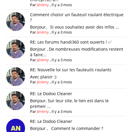
Par
Jérémy
,
Il y a 3 mois
Comment choisir un fauteuil roulant électrique
?
Bonjour, Si vous souhaitez avoir des infos ...
Par
Jérémy
,
Il y a 3 mois
RE: Les forums handi360 sont ouverts ! ✅
Bonjour , De nombreuses modifications restent
à faire...
Par
Jérémy
,
Il y a 3 mois
RE: Nouvelle loi sur les fauteuils roulants
Avec plaisir :)
Par
Jérémy
,
Il y a 3 mois
RE: Le Dodoo Cleaner
Bonjour, Sur leur site, le lien est dans le
premeir ...
Par
Jérémy
,
Il y a 3 mois
RE: Le Dodoo Cleaner
Bonjour , Comment le commander ?