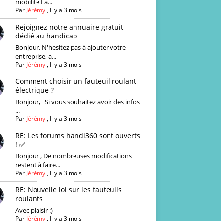
mobilité Ea...
Par
Jérémy
,
Il y a 3 mois
Rejoignez notre annuaire gratuit
dédié au handicap
Bonjour, N'hesitez pas à ajouter votre
entreprise, a...
Par
Jérémy
,
Il y a 3 mois
Comment choisir un fauteuil roulant
électrique ?
Bonjour, Si vous souhaitez avoir des infos
...
Par
Jérémy
,
Il y a 3 mois
RE: Les forums handi360 sont ouverts
! ✅
Bonjour , De nombreuses modifications
restent à faire...
Par
Jérémy
,
Il y a 3 mois
RE: Nouvelle loi sur les fauteuils
roulants
Avec plaisir :)
Par
Jérémy
,
Il y a 3 mois