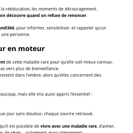
ns, la rééducation, les moments de découragement.
qu’on découvre quand on refuse de renoncer
.
ndi360
, pour informer, sensibiliser, et rappeler qu’un
s une personne.
ur en moteur
ent
de cette maladie rare pour qu’elle soit mieux connue.
as vers plus de bienveillance.
restent dans l’ombre, alors qu’elles concernent des
ucoup, mais elle m’a aussi appris l’essentiel :
que jour sans douleur, chaque sourire retrouvé.
u’il est possible de
vivre avec une maladie rare
, d’aimer,
ille, de rêver… autrement, mais pleinement.