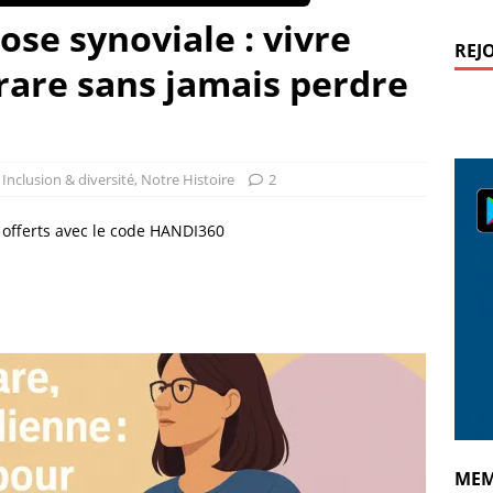
e synoviale : vivre
REJ
rare sans jamais perdre
,
Inclusion & diversité
,
Notre Histoire
2
€ offerts avec le code HANDI360
MEM