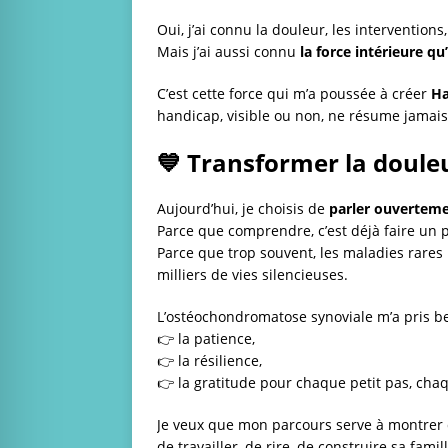
Oui, j’ai connu la douleur, les interventio
Mais j’ai aussi connu
la force intérieure 
C’est cette force qui m’a poussée à créer
Ha
handicap, visible ou non, ne résume jamai
💙 Transformer la doule
Aujourd’hui, je choisis de
parler ouvertem
Parce que comprendre, c’est déjà faire un p
Parce que trop souvent, les maladies rares 
milliers de vies silencieuses.
L’ostéochondromatose synoviale m’a pris bea
👉 la patience,
👉 la résilience,
👉 la gratitude pour chaque petit pas, cha
Je veux que mon parcours serve à montrer q
de travailler, de rire, de construire sa fam