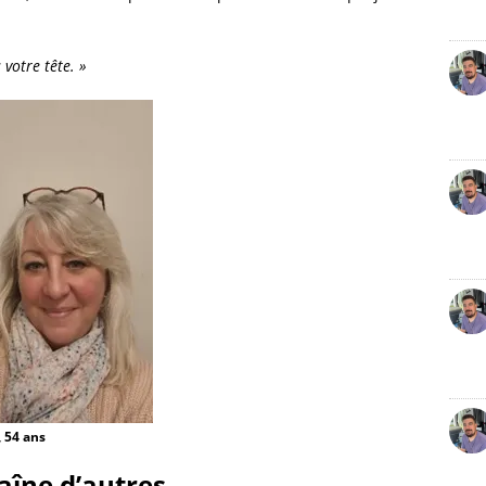
votre tête. »
, 54 ans
aîne d’autres