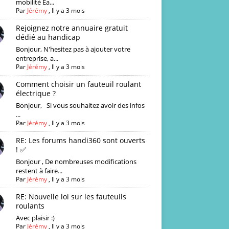
mobilité Ea...
Par
Jérémy
,
Il y a 3 mois
Rejoignez notre annuaire gratuit
dédié au handicap
Bonjour, N'hesitez pas à ajouter votre
entreprise, a...
Par
Jérémy
,
Il y a 3 mois
Comment choisir un fauteuil roulant
électrique ?
Bonjour, Si vous souhaitez avoir des infos
...
Par
Jérémy
,
Il y a 3 mois
RE: Les forums handi360 sont ouverts
! ✅
Bonjour , De nombreuses modifications
restent à faire...
Par
Jérémy
,
Il y a 3 mois
RE: Nouvelle loi sur les fauteuils
roulants
Avec plaisir :)
Par
Jérémy
,
Il y a 3 mois