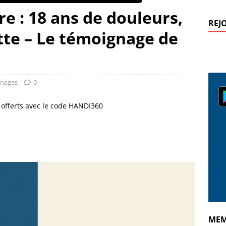
e : 18 ans de douleurs,
REJ
tte – Le témoignage de
nages
0
€ offerts avec le code HANDI360
MEM