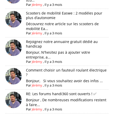
sco...
Par
Jérémy
,
Il y a 3 mois
Scooters de mobilité Easwe : 2 modèles pour
plus d’autonomie
Découvrez notre article sur les scooters de
mobilité Ea...
Par
Jérémy
,
Il y a 3 mois
Rejoignez notre annuaire gratuit dédié au
handicap
Bonjour, N'hesitez pas à ajouter votre
entreprise, a...
Par
Jérémy
,
Il y a 3 mois
Comment choisir un fauteuil roulant électrique
?
Bonjour, Si vous souhaitez avoir des infos ...
Par
Jérémy
,
Il y a 3 mois
RE: Les forums handi360 sont ouverts ! ✅
Bonjour , De nombreuses modifications restent
à faire...
Par
Jérémy
,
Il y a 3 mois