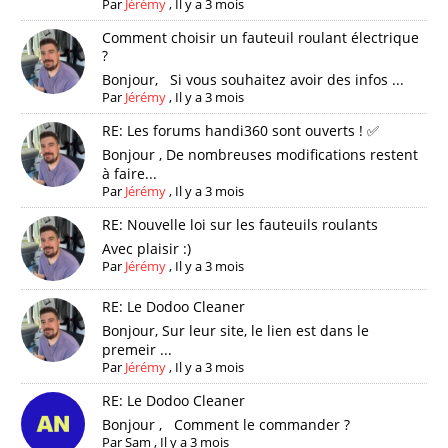
Par
Jérémy
,
Il y a 3 mois
Comment choisir un fauteuil roulant électrique
?
Bonjour, Si vous souhaitez avoir des infos ...
Par
Jérémy
,
Il y a 3 mois
RE: Les forums handi360 sont ouverts ! ✅
Bonjour , De nombreuses modifications restent
à faire...
Par
Jérémy
,
Il y a 3 mois
RE: Nouvelle loi sur les fauteuils roulants
Avec plaisir :)
Par
Jérémy
,
Il y a 3 mois
RE: Le Dodoo Cleaner
Bonjour, Sur leur site, le lien est dans le
premeir ...
Par
Jérémy
,
Il y a 3 mois
RE: Le Dodoo Cleaner
Bonjour , Comment le commander ?
Par
Sam
,
Il y a 3 mois